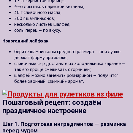
1 ч.л.
зернистой горчицы;
4–6
ломтиков пармской ветчины;
30 г
сливочного масла;
200 г
шампиньонов;
несколько листьев шалфея;
соль, перец — по вкусу.
Новогодний лайфхак:
берите шампиньоны среднего размера — они лучше
держат форму при жарке;
сливочный сыр достаньте из холодильника заранее —
так его проще смешивать с горчицей;
шалфей можно заменить розмарином — получится
более хвойный, «зимний» аромат.
Пошаговый рецепт: создаём
праздничное настроение
Шаг 1. Подготовка ингредиентов — разминка
перед чудом