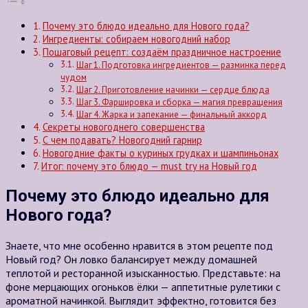
Почему это блюдо идеально для Нового года?
Ингредиенты: собираем новогодний набор
Пошаговый рецепт: создаём праздничное настроение
Шаг 1. Подготовка ингредиентов — разминка перед
чудом
Шаг 2. Приготовление начинки — сердце блюда
Шаг 3. Фаршировка и сборка — магия превращения
Шаг 4. Жарка и запекание — финальный аккорд
Секреты новогоднего совершенства
С чем подавать? Новогодний гарнир
Новогодние факты о куриных грудках и шампиньонах
Итог: почему это блюдо — must try на Новый год
Почему это блюдо идеально для
Нового года?
Знаете, что мне особенно нравится в этом рецепте под
Новый год? Он ловко балансирует между домашней
теплотой и ресторанной изысканностью. Представьте: на
фоне мерцающих огоньков ёлки — аппетитные рулетики с
ароматной начинкой. Выглядит эффектно, готовится без