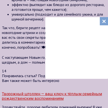
эффектно (выглядит как блюдо из дорогого ресторана,
а готовится проще, чем кажется);
универсально (подходит и для семейного ужина, и для
шумной вечеринки).
Так что, берите рецепт на вооружение, добавляйте свои
новогодние штрихи и создавайте праздник на кухне! А если у
вас есть свои секреты праздничного приготовления —
делитесь в комментариях. Готова обсудить, поспорить и,
конечно, попробовать! 🍽️
С наступающим Новым годом! Пусть ваш стол будет
щедрым, а дом — полным радости и тепла.
14
Понравилась статья? Поделиться с друзьями:
Вам также может быть интересно
Творожный штоллен — ваш ключ к тёплым семейным
рождественским воспоминаниям
Здравствуйте, дорогие любители домашней выпечки! Я уже