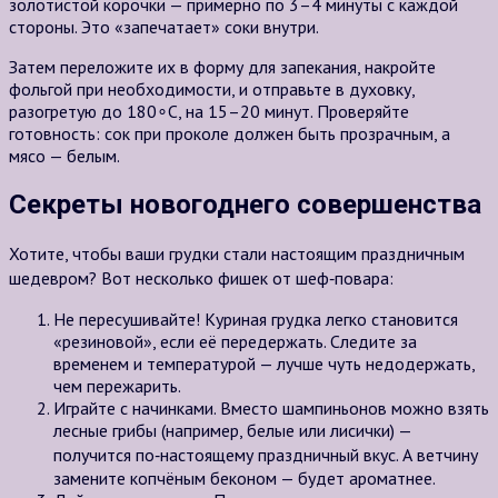
золотистой корочки — примерно по
3–4 минуты
с каждой
стороны. Это «запечатает» соки внутри.
Затем переложите их в форму для запекания, накройте
фольгой при необходимости, и отправьте в духовку,
разогретую до
180∘C
, на
15–20 минут
. Проверяйте
готовность: сок при проколе должен быть прозрачным, а
мясо — белым.
Секреты новогоднего совершенства
Хотите, чтобы ваши грудки стали настоящим праздничным
шедевром? Вот несколько фишек от шеф‑повара:
Не пересушивайте! Куриная грудка легко становится
«резиновой», если её передержать. Следите за
временем и температурой — лучше чуть недодержать,
чем пережарить.
Играйте с начинками. Вместо шампиньонов можно взять
лесные грибы (например, белые или лисички) —
получится по‑настоящему праздничный вкус. А ветчину
замените копчёным беконом — будет ароматнее.