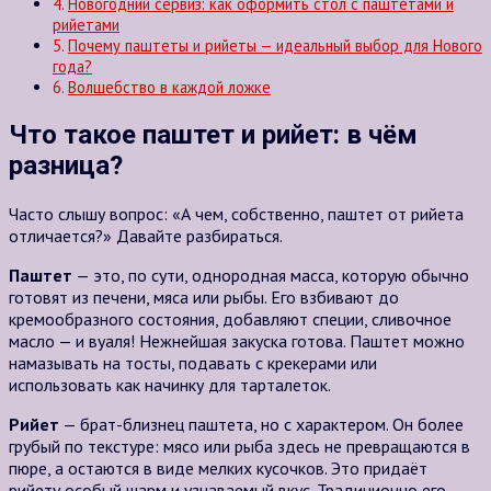
Новогодний сервиз: как оформить стол с паштетами и
рийетами
Почему паштеты и рийеты — идеальный выбор для Нового
года?
Волшебство в каждой ложке
Что такое паштет и рийет: в чём
разница?
Часто слышу вопрос: «А чем, собственно, паштет от рийета
отличается?» Давайте разбираться.
Паштет
— это, по сути, однородная масса, которую обычно
готовят из печени, мяса или рыбы. Его взбивают до
кремообразного состояния, добавляют специи, сливочное
масло — и вуаля! Нежнейшая закуска готова. Паштет можно
намазывать на тосты, подавать с крекерами или
использовать как начинку для тарталеток.
Рийет
— брат-близнец паштета, но с характером. Он более
грубый по текстуре: мясо или рыба здесь не превращаются в
пюре, а остаются в виде мелких кусочков. Это придаёт
рийету особый шарм и узнаваемый вкус. Традиционно его