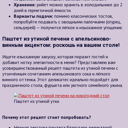
Хранение:
рийет можно хранить в холодильнике до 2
дней в герметичной ёмкости.
Варианты подачи:
помимо классических тостов,
попробуйте подавать с овощными палочками (огурец,
сельдерей) — получится лёгкое и изысканное угощение.
Паштет из утиной печени с апельсиново-
винным акцентом: роскошь на вашем столе!
Ищете изысканную закуску, которая поразит гостей и
добавит нотку элегантности в меню? Представляею вам
усовершенствованный рецепт паштета из утиной печени с
утончённым сочетанием апельсинового сока и лёгкого
винного оттенка. Этот деликатес идеально подойдёт для
праздничного стола, фуршета или уютного семейного ужина.
Паштет из утиной утки
Почему этот рецепт стоит попробовать?
Нежная текстура паштета благодаря деликатной