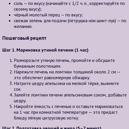
соль — по вкусу (начинайте с 1/2 ч. л., корректируйте по
своему вкусу);
чёрный молотый перец — по вкусу;
свежая зелень для подачи (петрушка или шнит-лук) — по
желанию.
Пошаговый рецепт
Шаг 1. Мариновка утиной печени (1 час)
Разморозьте утиную печень, промойте и обсушите
бумажным полотенцем.
Нарежьте печень на ломтики толщиной около 2 см —
это обеспечит равномерную обжарку.
Натрите цедру апельсина на мелкой тёрке, выжмите
сок.
Залейте ломтики печени апельсиновым соком, добавьте
цедру.
Накройте ёмкость с печенью и оставьте мариноваться
на 1 час при комнатной температуре — это придаст
блюду лёгкую цитрусовую нотку.
Шаг 2. Подготовка овощей и жира (5–7 минут)