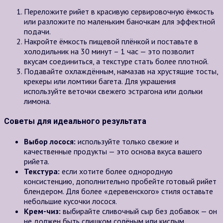
Переложите рийет в красивую сервировочную ёмкость
или разложите по маленьким баночкам для эффектной
подачи.
Накройте ёмкость пищевой плёнкой и поставьте в
холодильник на 30 минут – 1 час — это позволит
вкусам соединиться, а текстуре стать более плотной.
Подавайте охлаждённым, намазав на хрустящие тосты,
крекеры или ломтики багета. Для украшения
используйте веточки свежего эстрагона или дольки
лимона.
Советы для идеального результата
Выбор лосося:
используйте только свежие и
качественные продукты — это основа вкуса вашего
рийета.
Текстура:
если хотите более однородную
консистенцию, дополнительно пробейте готовый рийет
блендером. Для более «деревенского» стиля оставьте
небольшие кусочки лосося.
Крем-чиз:
выбирайте сливочный сыр без добавок — он
не должен быть слишком солёным или кислым.