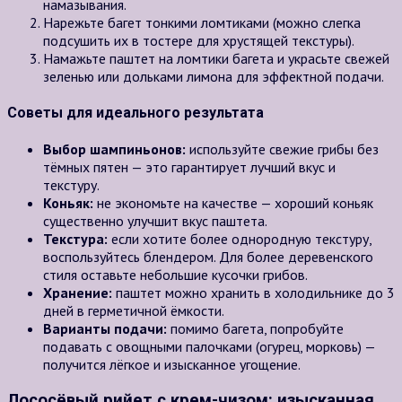
намазывания.
Нарежьте багет тонкими ломтиками (можно слегка
подсушить их в тостере для хрустящей текстуры).
Намажьте паштет на ломтики багета и украсьте свежей
зеленью или дольками лимона для эффектной подачи.
Советы для идеального результата
Выбор шампиньонов:
используйте свежие грибы без
тёмных пятен — это гарантирует лучший вкус и
текстуру.
Коньяк:
не экономьте на качестве — хороший коньяк
существенно улучшит вкус паштета.
Текстура:
если хотите более однородную текстуру,
воспользуйтесь блендером. Для более деревенского
стиля оставьте небольшие кусочки грибов.
Хранение:
паштет можно хранить в холодильнике до 3
дней в герметичной ёмкости.
Варианты подачи:
помимо багета, попробуйте
подавать с овощными палочками (огурец, морковь) —
получится лёгкое и изысканное угощение.
Лососёвый рийет с крем-чизом: изысканная