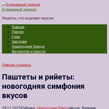
Перейти
к
Кулинарный эликсир
контенту
Рецепты, что исцеляют вкусом
Главная
Пироги
Супы
Завтраки
Новогодние блюда
Бюджетно и просто
Главная страница
Паштеты и рийеты:
новогодняя симфония
вкусов
29.12.2025
Рубрика:
Новогодние блюда
Автор:
Валерия