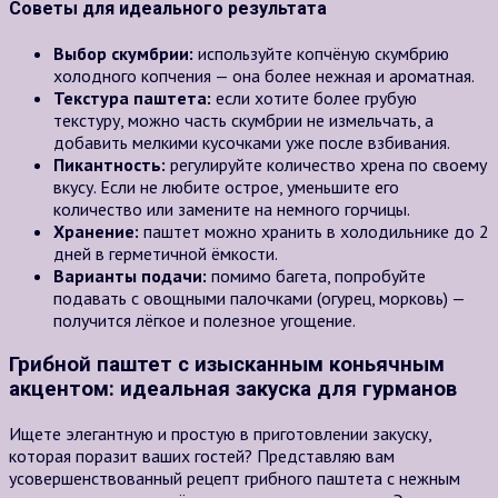
Советы для идеального результата
Выбор скумбрии:
используйте копчёную скумбрию
холодного копчения — она более нежная и ароматная.
Текстура паштета:
если хотите более грубую
текстуру, можно часть скумбрии не измельчать, а
добавить мелкими кусочками уже после взбивания.
Пикантность:
регулируйте количество хрена по своему
вкусу. Если не любите острое, уменьшите его
количество или замените на немного горчицы.
Хранение:
паштет можно хранить в холодильнике до 2
дней в герметичной ёмкости.
Варианты подачи:
помимо багета, попробуйте
подавать с овощными палочками (огурец, морковь) —
получится лёгкое и полезное угощение.
Грибной паштет с изысканным коньячным
акцентом: идеальная закуска для гурманов
Ищете элегантную и простую в приготовлении закуску,
которая поразит ваших гостей? Представляю вам
усовершенствованный рецепт грибного паштета с нежным