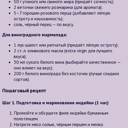
50 г утиного или свиного жира (придаёт сочность);
2 веточки свежего розмарина (для аромата);
5–7 горошин розового перца (добавляют лёгкую
остроту и изысканность);
соль, чёрный перец — по вкусу.
Для виноградного мармелада:
1 лук-шалот или репчатый (придаёт лёгкую остроту);
2 ст. л. оливкового масла (extra virgin для лучшего
вкуса);
30 мл сухого белого вина (выбирайте качественное —
оно влияет на вкус);
200 г белого винограда без косточек (лучше сладких
сортов).
Пошаговый рецепт
Шаг 1. Подготовка и маринование индейки (1 час)
Промойте и обсушите филе индейки бумажным
полотенцем.
Натрите мясо солью, чёрным перцем и мелко