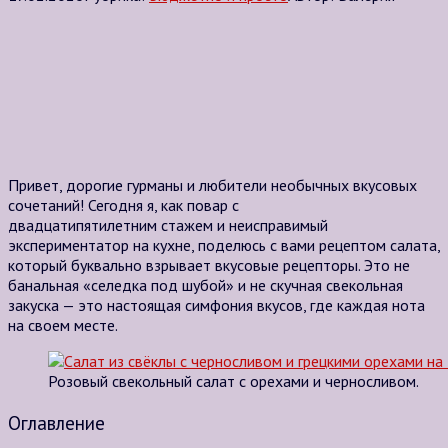
Привет,
дорогие
гурманы
и
любители
необычных в
кусовых
сочетаний!
Сегодня
я,
как
повар
с
двадцатипятилетним
стажем
и
неисправимый
э
кспериментатор
на
кухне,
поделюсь
с
вами рецептом
салата,
который
буквально
взрывает вкусовые
рецепторы.
Это
не
банальная
«селедка под
шубой»
и
не
скучная
свекольная
закуска
— это настоящая
симфония
вкусов,
где
каждая
нота
на своем
месте.
Розовый свекольный салат с орехами и черносливом.
Оглавление