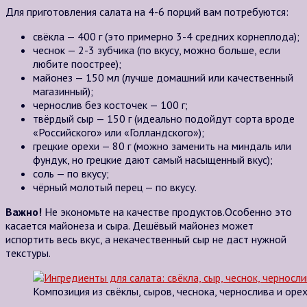
Для приготовления салата на 4-6 порций вам потребуются:
свёкла —
400 г
(это примерно 3-4 средних корнеплода);
чеснок —
2-3 зубчика
(по вкусу, можно больше, если
любите поострее);
майонез —
150 мл
(лучше домашний или качественный
магазинный);
чернослив без косточек —
100 г
;
твёрдый сыр —
150 г
(идеально подойдут сорта вроде
«Российского» или «Голландского»);
грецкие орехи —
80 г
(можно заменить на миндаль или
фундук, но грецкие дают самый насыщенный вкус);
соль — по вкусу;
чёрный молотый перец — по вкусу.
Важно!
Не экономьте на качестве продуктов.Особенно это
касается майонеза и сыра. Дешёвый майонез может
испортить весь вкус, а некачественный сыр не даст нужной
текстуры.
Композиция из свёклы, сыров, чеснока, чернослива и орех