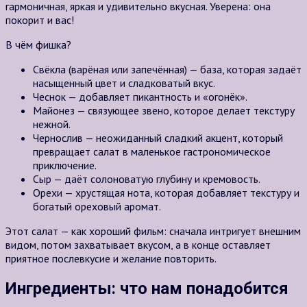
гармоничная,
яркая
и удивительно
вкусная.
Уверена:
она
покорит
и вас
!
В чём фишка?
Свёкла (варёная или запечённая) — база, которая задаёт
насыщенный цвет и сладковатый вкус.
Чеснок — добавляет пикантность и «огонёк».
Майонез — связующее звено, которое делает текстуру
нежной.
Чернослив — неожиданный сладкий акцент, который
превращает салат в маленькое гастрономическое
приключение.
Сыр — даёт солоноватую глубину и кремовость.
Орехи — хрустящая нота, которая добавляет текстуру и
богатый ореховый аромат.
Этот салат — как хороший фильм: сначала интригует внешним
видом, потом захватывает вкусом, а в конце оставляет
приятное послевкусие и желание повторить.
Ингредиенты: что нам понадобится