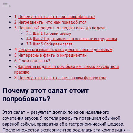
Почему этот салат стоит попробовать?
Ингредиенты: что нам понадобится
Пошаговый рецепт: от подготовки до подачи
Шаг 1. Готовим свёклу
Шаг 2. Подготавливаем остальные ингредиенты
Шаг 3. Собираем салат
Секреты и нюансы: как сделать салат идеальным
Интересные факты о ингредиентах
С чем подавать?
Варианты подачи: чтобы было не только вкусно, но и
красиво
Почему этот салат станет вашим фаворитом
Почему этот салат стоит
попробовать?
Этот
салат
— результат
долгих
поисков идеального
сочетания
вкусов.
Я
хотела р
аскрыть
потенциал
обычной
варёной
свёклы,
превратив
её
в
гастрономический
шедевр.
После
множества
экспериментов
родилась
эта к
омпозиция
—