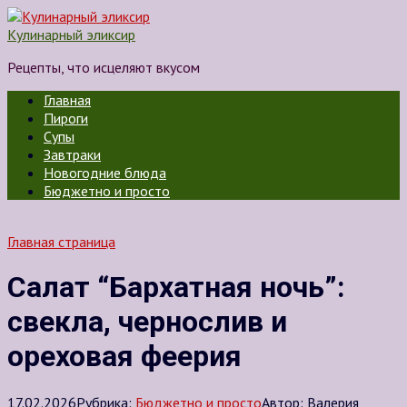
Перейти
к
Кулинарный эликсир
контенту
Рецепты, что исцеляют вкусом
Главная
Пироги
Супы
Завтраки
Новогодние блюда
Бюджетно и просто
Главная страница
Салат “Бархатная ночь”:
свекла, чернослив и
ореховая феерия
17.02.2026
Рубрика:
Бюджетно и просто
Автор:
Валерия