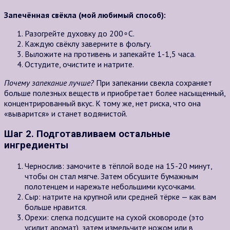
Запечённая свёкла (мой любимый способ):
Разогрейте духовку до
200∘C
.
Каждую свёклу заверните в фольгу.
Выложите на противень и запекайте
1-1,5 часа
.
Остудите, очистите и натрите.
Почему запекание лучше?
При запекании свекла сохраняет
больше полезных веществ и приобретает более насыщенный,
концентрированный вкус. К тому же, нет риска, что она
«выварится» и станет водянистой.
Шаг 2. Подготавливаем остальные
ингредиенты
Чернослив: замочите в тёплой воде на
15-20 минут
,
чтобы он стал мягче. Затем обсушите бумажным
полотенцем и нарежьте небольшими кусочками.
Сыр: натрите на крупной или средней тёрке — как вам
больше нравится.
Орехи: слегка подсушите на сухой сковороде (это
усилит аромат), затем измельчите ножом или в