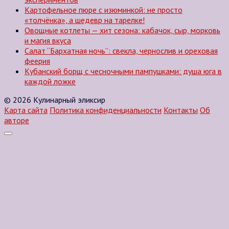
Картофельное пюре с изюминкой: не просто
«толчёнка», а шедевр на тарелке!
Овощные котлеты — хит сезона: кабачок, сыр, морковь
и магия вкуса
Салат “Бархатная ночь”: свекла, чернослив и ореховая
феерия
Кубанский борщ с чесночными пампушками: душа юга в
каждой ложке
© 2026 Кулинарный эликсир
Карта сайта
Политика конфиденциальности
Контакты
Об
авторе