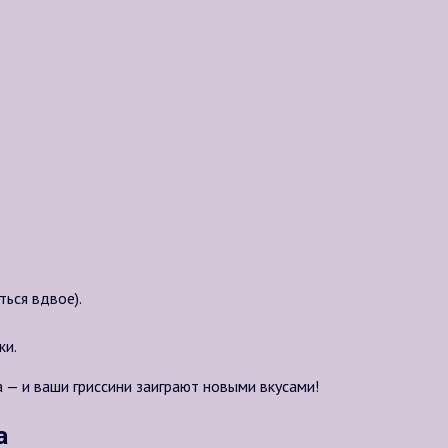
ться вдвое).
ки.
 — и ваши гриссини заиграют новыми вкусами!
а