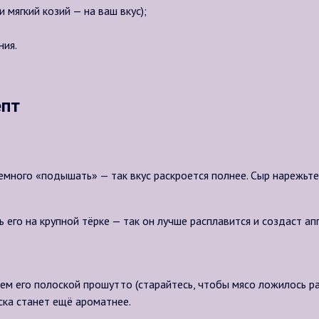
 мягкий козий — на ваш вкус);
ния.
епт
много «подышать» — так вкус раскроется полнее. Сыр нарежьте
 его на крупной тёрке — так он лучше расплавится и создаст ап
ем его полоской прошутто (старайтесь, чтобы мясо ложилось ра
ска станет ещё ароматнее.