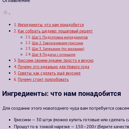
Ингредиенты: что нам понадобится
Как собрать шедевр: пошаговый рецепт
Шаг 1. Подготовка ингредиентов
Шаг 2. Заворачиваем гриссини
Шаг 3. Запекание (по желанию)
Шаг 4. Подача с огоньком
Гриссини своими руками: просто и вкусно
Почему это идеально для Нового года
Советы: как сделать ещё вкуснее
Почему стоит попробовать
Ингредиенты: что нам понадобится
Для создания этого новогоднего чуда вам потребуется совсем
Гриссини — 30 штук (можно купить готовые или сделать с
Прошутто в тонкой нарезке — 150–200 г (берите качестве