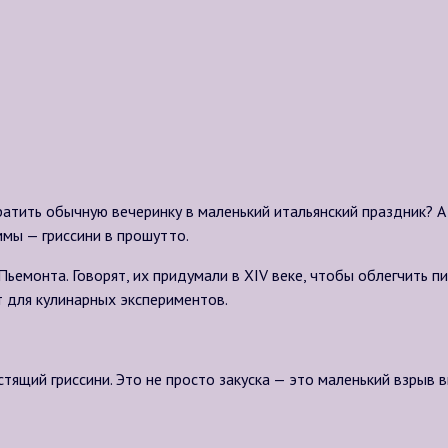
вратить обычную вечеринку в маленький итальянский праздник? А
ммы — гриссини в прошутто.
ьемонта. Говорят, их придумали в XIV веке, чтобы облегчить п
т для кулинарных экспериментов.
ящий гриссини. Это не просто закуска — это маленький взрыв вк