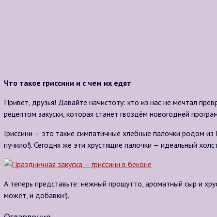
Что такое гриссини и с чем их едят
Привет, друзья! Давайте начистоту: кто из нас не мечтал пре
рецептом закуски, которая станет гвоздём новогодней програ
Гриссини — это такие симпатичные хлебные палочки родом из П
пучило!). Сегодня же эти хрустящие палочки — идеальный холс
А теперь представьте: нежный прошутто, ароматный сыр и хруст
может, и добавки!).
Оглавление