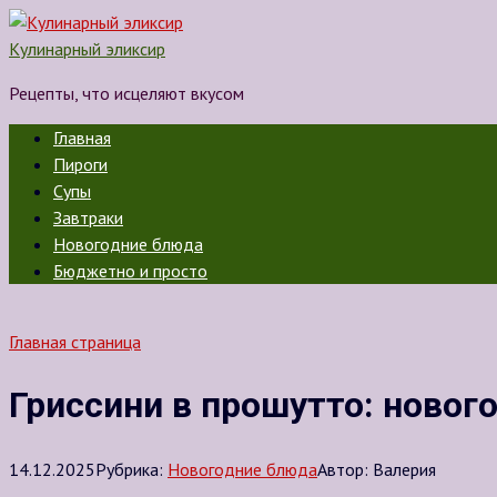
Перейти
к
Кулинарный эликсир
контенту
Рецепты, что исцеляют вкусом
Главная
Пироги
Супы
Завтраки
Новогодние блюда
Бюджетно и просто
Главная страница
Гриссини в прошутто: нового
14.12.2025
Рубрика:
Новогодние блюда
Автор:
Валерия