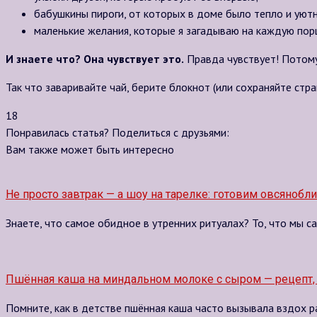
бабушкины пироги, от которых в доме было тепло и уютн
маленькие желания, которые я загадываю на каждую пор
И знаете что? Она чувствует это.
Правда чувствует! Потому
Так что заваривайте чай, берите блокнот (или сохраняйте стра
18
Понравилась статья? Поделиться с друзьями:
Вам также может быть интересно
Не просто завтрак — а шоу на тарелке: готовим овсянобл
Знаете, что самое обидное в утренних ритуалах? То, что мы с
Пшённая каша на миндальном молоке с сыром — рецепт, 
Помните, как в детстве пшённая каша часто вызывала вздох ра