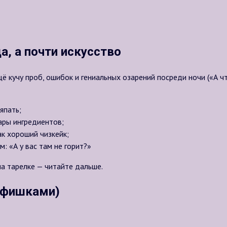
а, а почти искусство
 кучу проб, ошибок и гениальных озарений посреди ночи («А что
япать;
пары ингредиентов;
ак хороший чизкейк;
м: «А у вас там не горит?»
на тарелке — читайте дальше.
 фишками)