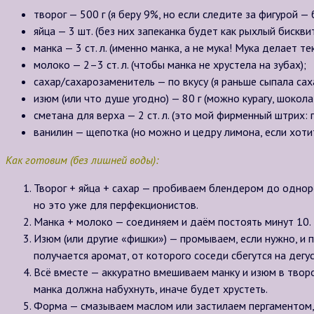
творог —
500 г
(я беру 9%, но если следите за фигурой —
яйца —
3 шт.
(без них запеканка будет как рыхлый бисквит
манка —
3 ст. л.
(именно манка, а не мука! Мука делает те
молоко —
2–3 ст. л.
(чтобы манка не хрустела на зубах);
сахар/сахарозаменитель — по вкусу (я раньше сыпала саха
изюм (или что душе угодно) —
80 г
(можно курагу, шокола
сметана для верха —
2 ст. л.
(это мой фирменный штрих: п
ванилин — щепотка (но можно и цедру лимона, если хоти
Как готовим (без лишней воды):
Творог + яйца + сахар — пробиваем блендером до однор
но это уже для перфекционистов.
Манка + молоко — соединяем и даём постоять минут 10. 
Изюм (или другие «фишки») — промываем, если нужно, и 
получается аромат, от которого соседи сбегутся на дегу
Всё вместе — аккуратно вмешиваем манку и изюм в твор
манка должна набухнуть, иначе будет хрустеть.
Форма — смазываем маслом или застилаем пергаментом, 