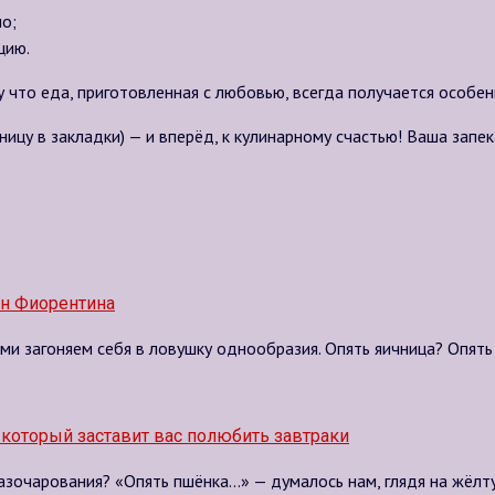
о;
цию.
 что еда, приготовленная с любовью, всегда получается особен
ницу в закладки) — и вперёд, к кулинарному счастью! Ваша запе
ин Фиорентина
ами загоняем себя в ловушку однообразия. Опять яичница? Опять
который заставит вас полюбить завтраки
зочарования? «Опять пшёнка…» — думалось нам, глядя на жёлтую