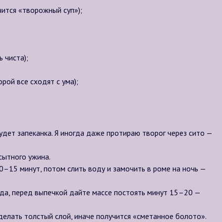
чится «творожный суп»);
 чиста);
рой все сходят с ума);
дет запеканка. Я иногда даже протираю творог через сито —
сытного ужина.
0–15 минут, потом слить воду и замочить в роме на ночь —
 да, перед выпечкой дайте массе постоять минут 15–20 —
делать толстый слой, иначе получится «сметанное болото».