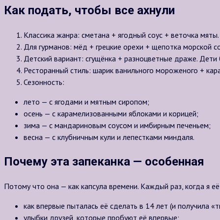
Как подать, чтобы все ахнули
Классика жанра: сметана + ягодный соус + веточка мяты. 
Для гурманов: мёд + грецкие орехи + щепотка морской со
Детский вариант: сгущёнка + разноцветные драже. Дети бу
Ресторанный стиль: шарик ванильного мороженого + карам
Сезонность:
лето — с ягодами и мятным сиропом;
осень — с карамелизованными яблоками и корицей;
зима — с мандариновым соусом и имбирным печеньем;
весна — с клубничным кули и лепестками миндаля.
Почему эта запеканка — особенная
Потому что она — как капсула времени. Каждый раз, когда я её
как впервые пыталась её сделать в 14 лет (и получила «
улыбки друзей, которые пробуют её впервые;