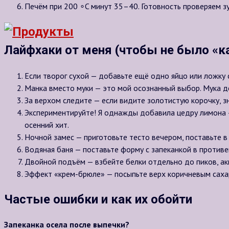
Печём при
200 ∘C
минут 35–40. Готовность проверяем зуб
Лайфхаки от меня (чтобы не было «ка
Если творог сухой — добавьте ещё одно яйцо или ложку 
Манка вместо муки — это мой осознанный выбор. Мука де
За верхом следите — если видите золотистую корочку, зн
Экспериментируйте! Я однажды добавила цедру лимона —
осенний хит.
Ночной замес — приготовьте тесто вечером, поставьте в 
Водяная баня — поставьте форму с запеканкой в противень
Двойной подъём — взбейте белки отдельно до пиков, акк
Эффект «крем-брюле» — посыпьте верх коричневым сахаро
Частые ошибки и как их обойти
Запеканка осела после выпечки?