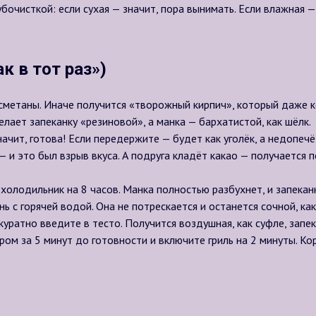
очисткой: если сухая — значит, пора вынимать. Если влажная —
к в тот раз»)
сметаны. Иначе получится «творожный кирпич», который даже ко
лает запеканку «резиновой», а манка — бархатистой, как шёлк.
ачит, готова! Если передержите — будет как уголёк, а недопечё
 и это был взрыв вкуса. А подруга кладёт какао — получается
холодильник на 8 часов. Манка полностью разбухнет, и запекан
 с горячей водой. Она не потрескается и останется сочной, как
уратно введите в тесто. Получится воздушная, как суфле, запек
м за 5 минут до готовности и включите гриль на 2 минуты. Кор