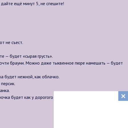
 дайте ещё минут 5, не спешите!
т не съест.
те — будет «сырая грусть».
 почти брауни. Можно даже тыквенное пюре намешать — будет
ка будет нежной, как облачко.
 персик.
анка.
очка будет как у дорогого десерта из ресторана.