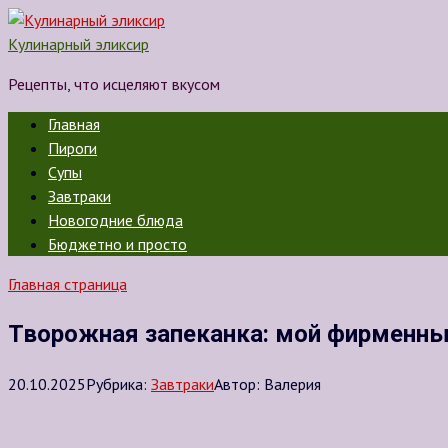
Перейти
к
Кулинарный эликсир
контенту
Рецепты, что исцеляют вкусом
Главная
Пироги
Супы
Завтраки
Новогодние блюда
Бюджетно и просто
Главная страница
Творожная запеканка: мой фирменный
20.10.2025
Рубрика:
Завтраки
Автор:
Валерия