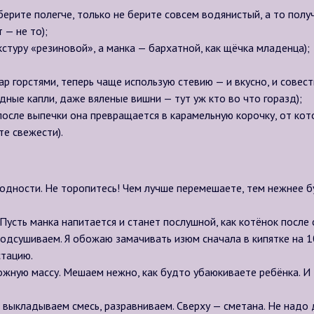
 берите полегче, только не берите совсем водянистый, а то полу
 — не то);
кстуру «резиновой», а манка — бархатной, как щёчка младенца);
р горстями, теперь чаще использую стевию — и вкусно, и совесть
дные капли, даже вяленые вишни — тут уж кто во что горазд);
осле выпечки она превращается в карамельную корочку, от кото
те свежести).
одности. Не торопитесь! Чем лучше перемешаете, тем нежнее бу
Пусть манка напитается и станет послушной, как котёнок после 
подсушиваем. Я обожаю замачивать изюм сначала в кипятке на 1
стацию.
ожную массу. Мешаем нежно, как будто убаюкиваете ребёнка. И
выкладываем смесь, разравниваем. Сверху — сметана. Не надо 