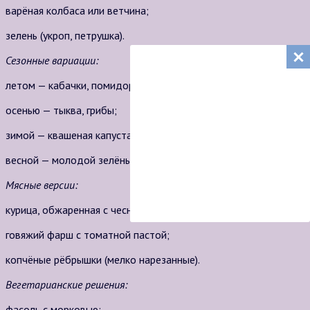
варёная колбаса или ветчина;
зелень (укроп, петрушка).
Сезонные вариации:
летом — кабачки, помидоры, болгарский перец;
осенью — тыква, грибы;
зимой — квашеная капуста, солёные огурцы;
весной — молодой зелёный лук, редис.
Мясные версии:
курица, обжаренная с чесноком;
говяжий фарш с томатной пастой;
копчёные рёбрышки (мелко нарезанные).
Вегетарианские решения:
фасоль с морковью;