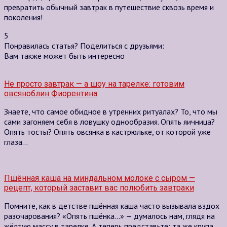
превратить обычный завтрак в путешествие сквозь время и
поколения!
5
Понравилась статья? Поделиться с друзьями:
Вам также может быть интересно
Не просто завтрак — а шоу на тарелке: готовим
овсяноблин Фиорентина
Знаете, что самое обидное в утренних ритуалах? То, что мы
сами загоняем себя в ловушку однообразия. Опять яичница?
Опять тосты? Опять овсянка в кастрюльке, от которой уже
глаза…
Пшённая каша на миндальном молоке с сыром —
рецепт, который заставит вас полюбить завтраки
Помните, как в детстве пшённая каша часто вызывала вздох
разочарования? «Опять пшёнка…» — думалось нам, глядя на
жёлтую массу в тарелке. А теперь представьте: та же крупа,