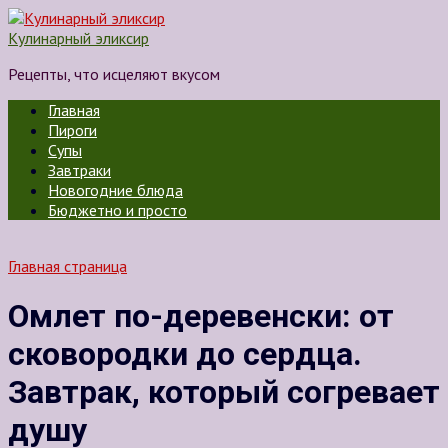
Перейти
к
Кулинарный эликсир
контенту
Рецепты, что исцеляют вкусом
Главная
Пироги
Супы
Завтраки
Новогодние блюда
Бюджетно и просто
Главная страница
Омлет по-деревенски: от
сковородки до сердца.
Завтрак, который согревает
душу