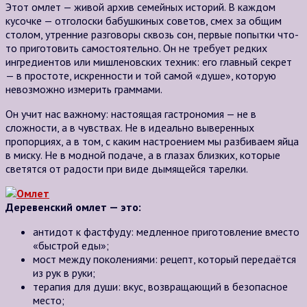
Этот омлет — живой архив семейных историй. В каждом
кусочке — отголоски бабушкиных советов, смех за общим
столом, утренние разговоры сквозь сон, первые попытки что-
то приготовить самостоятельно. Он не требует редких
ингредиентов или мишленовских техник: его главный секрет
— в простоте, искренности и той самой «душе», которую
невозможно измерить граммами.
Он учит нас важному: настоящая гастрономия — не в
сложности, а в чувствах. Не в идеально выверенных
пропорциях, а в том, с каким настроением мы разбиваем яйца
в миску. Не в модной подаче, а в глазах близких, которые
светятся от радости при виде дымящейся тарелки.
Деревенский омлет — это:
антидот к фастфуду: медленное приготовление вместо
«быстрой еды»;
мост между поколениями: рецепт, который передаётся
из рук в руки;
терапия для души: вкус, возвращающий в безопасное
место;