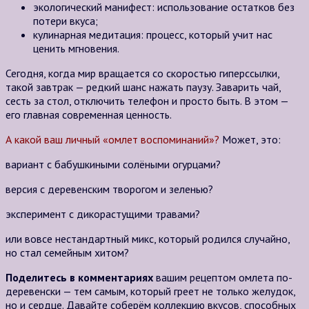
экологический манифест: использование остатков без
потери вкуса;
кулинарная медитация: процесс, который учит нас
ценить мгновения.
Сегодня, когда мир вращается со скоростью гиперссылки,
такой завтрак — редкий шанс нажать паузу. Заварить чай,
сесть за стол, отключить телефон и просто быть. В этом —
его главная современная ценность.
А какой ваш личный «омлет воспоминаний»?
Может, это:
вариант с бабушкиными солёными огурцами?
версия с деревенским творогом и зеленью?
эксперимент с дикорастущими травами?
или вовсе нестандартный микс, который родился случайно,
но стал семейным хитом?
Поделитесь в комментариях
вашим рецептом омлета по-
деревенски — тем самым, который греет не только желудок,
но и сердце. Давайте соберём коллекцию вкусов, способных