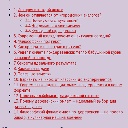
История в каждой ложке
Чем он отличается от «городских» аналогов?
Почему он стал культовым?
Что делает его «тем самым»?
Культурный код в деталях
Современный взгляд: почему он актуален сегодня?
Философский подтекст
Как превратить завтрак в ритуал?
Рецепт омлета по-деревенски: тепло бабушкиной кухни
на вашей сковороде
Секреты идеального результата
Варианты подачи
Полезные заметки
Варианты начинок: от классики до экспериментов
Современные адаптации: омлет по-деревенски в новом
формате
Полезные лайфхаки для идеальной готовки
Почему деревенский омлет — идеальный выбор для
разных случаев
Философский финал: омлет по-деревенски — не просто
блюдо, а кулинарная машина времени