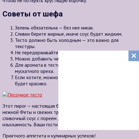
чтобы не потерять хрустящую корочку.
Советы от шефа
Зелень обязательна — без нее никак.
Сливки берите жирные, иначе соус будет жидким.
Тесто должно быть холодным — это важно для
текстуры.
Не передерживайте в духовке, а то получится сухарь.
Можно добавить чеснок — придаст пикантности.
Для аромата в тесто можно добавить щепотку
мускатного ореха.
Если хотите, можно сделать решётку сверху из теста —
будет красиво.
Этот пирог — настоящая бомба! Сочетание солёной семги,
нежной Феты и свежих трав создаёт неповторимый вкус. А
сливочный соус с пореем добавляет блюду особую
изысканность. Ваши гости будут в полном восторге, обещаю!
Приятного аппетита и кулинарных успехов!