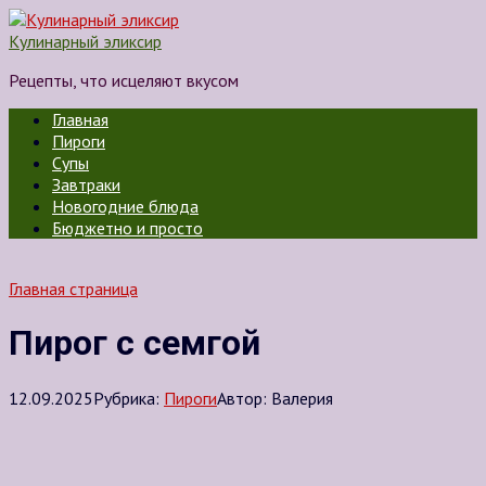
Перейти
к
Кулинарный эликсир
контенту
Рецепты, что исцеляют вкусом
Главная
Пироги
Супы
Завтраки
Новогодние блюда
Бюджетно и просто
Главная страница
Пирог с семгой
12.09.2025
Рубрика:
Пироги
Автор:
Валерия