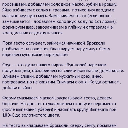
просеиваем, добавляем холодное масло, рубим в крошку.
Яйцо взбиваем с солью и травами, потихоньку вводим в
масляно-мучную смесь. Замешиваем тесто (если плохо
замешивается , добавляем холодную воду по 1ст.ложке),
формируем шар, заворачиваем в плёнку и отправляем в
холодильник отдохнуть часок.
Пока тесто остывает, займёмся начинкой. Брокколи
разбираем на соцветия, бланшируем пару минут. Семгу
нарезаем кусочками, сыр крошим.
Соус — это душа нашего пирога. Лук-порей нарезаем
полукольцами, обжариваем на сливочном масле до мягкости.
Вливаем сливки, добавляем мускатный орех, вино,
прогреваем, но не кипятим. Снимаем с огня . Когда остынет ,
добавить яйцо.
Форму смазываем маслом, раскатываем тесто, делаем
бортики. На дно теста укладываем основу из пергамента
(после выпекания уберем) и насыпать крупу. Выпекать при
180•C до золотистого цвета.
На тесто выкладываем брокколи, сверху семгу, посыпаем