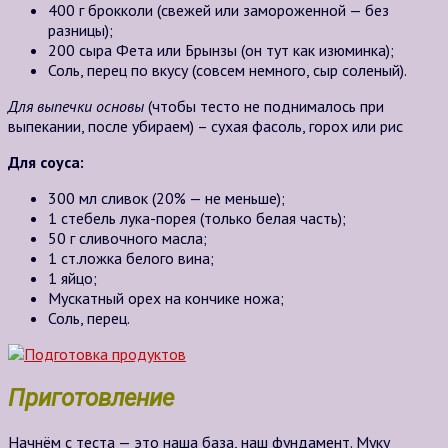
400 г брокколи (свежей или замороженной — без
разницы);
200 сыра Фета или Брынзы (он тут как изюминка);
Соль, перец по вкусу (совсем немного, сыр соленый).
Для выпечки основы
(чтобы тесто не поднималось при
выпекании, после убираем) – сухая фасоль, горох или рис
Для соуса:
300 мл сливок (20% — не меньше);
1 стебель лука-порея (только белая часть);
50 г сливочного масла;
1 ст.ложка белого вина;
1 яйцо;
Мускатный орех на кончике ножа;
Соль, перец.
Приготовление
Начнём с теста — это наша база, наш фундамент. Муку