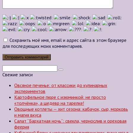
Сохранить моё имя, email и адрес сайта в этом браузере
для последующих моих комментариев.
Поиск:
Свежие записи
Овсяное печенье: от классики до кулинарных
экспериментов
Картофельное пюре с изюминкой: не просто
«толчёнка», а шедевр на тарелке!
Овощные котлеты — хит сезона: кабачок, сыр, морковь
и магия вкуса
Салат “Бархатная ночь”: свекла, чернослив и ореховая
феерия
Кубанский борщ с чесночными пампушками: душа юга в