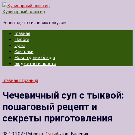
Перейти
к
Кулинарный эликсир
контенту
Рецепты, что исцеляют вкусом
Главная
Пироги
Супы
Завтраки
Новогодние блюда
Бюджетно и просто
Главная страница
Чечевичный суп с тыквой:
пошаговый рецепт и
секреты приготовления
08.10.2025
Рубрика:
Супы
Автор:
Валерия