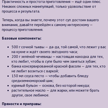
Практичность и простота приготовления — ещё один плюс.
Никаких сложных манипуляций, только удовольствие от
процесса и результата.
Теперь, когда вы знаете, почему этот суп достоин вашего
внимания, давайте перейдём к самому интересному —
процессу приготовления.
Базовые компоненты:
500 г сочной тыквы — да-да, той самой, что лежит у вас
на кухне и ждёт своего звёздного часа;
200 г зелёной чечевицы — настоящая находка для тех,
кто любит, чтобы в супе было чем заняться зубам;
банка консервированной красной фасоли — для тех, кто
не любит возиться с варкой;
150 мл соуса песто — чтобы добавить блюду
средиземноморский шик;
куриный бульон — основа, без которой никуда;
растительное масло — для жарки, или можете брать
другое, свое любимое.
Пряности и приправы: