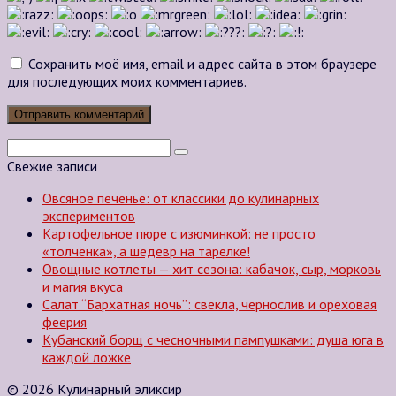
Сохранить моё имя, email и адрес сайта в этом браузере
для последующих моих комментариев.
Поиск:
Свежие записи
Овсяное печенье: от классики до кулинарных
экспериментов
Картофельное пюре с изюминкой: не просто
«толчёнка», а шедевр на тарелке!
Овощные котлеты — хит сезона: кабачок, сыр, морковь
и магия вкуса
Салат “Бархатная ночь”: свекла, чернослив и ореховая
феерия
Кубанский борщ с чесночными пампушками: душа юга в
каждой ложке
© 2026 Кулинарный эликсир